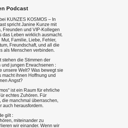
en Podcast
 bei KUNZES KOSMOS – In
st spricht Janine Kunze mit
n, Freunden und VIP-Kollegen
s das Leben wirklich ausmacht.
 Mut, Familie, Liebe, Fehler,
um, Freundschaft, und all die
ns als Menschen verbinden.
kt stehen die Stimmen der
n und jungen Erwachsenen :
e unsere Welt? Was bewegt sie
s macht ihnen Hoffnung und
hnen Angst?
os“ ist ein Raum für ehrliche
ür echtes Zuhören. Für
, die manchmal überraschen,
r auch herausfordern.
 gilt :
hören, miteinander zu
lieren wir einander. Wenn wir