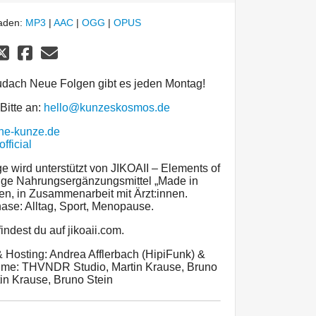
laden:
MP3
|
AAC
|
OGG
|
OPUS
udach Neue Folgen gibt es jeden Montag!
Bitte an:
hello@kunzeskosmos.de
ne-kunze.de
ficial
wird unterstützt von JIKOAII – Elements of
rtige Nahrungsergänzungsmittel „Made in
en, in Zusammenarbeit mit Ärzt:innen.
ase: Alltag, Sport, Menopause.
indest du auf jikoaii.com.
Hosting: Andrea Afflerbach (HipiFunk) &
me: THVNDR Studio, Martin Krause, Bruno
tin Krause, Bruno Stein