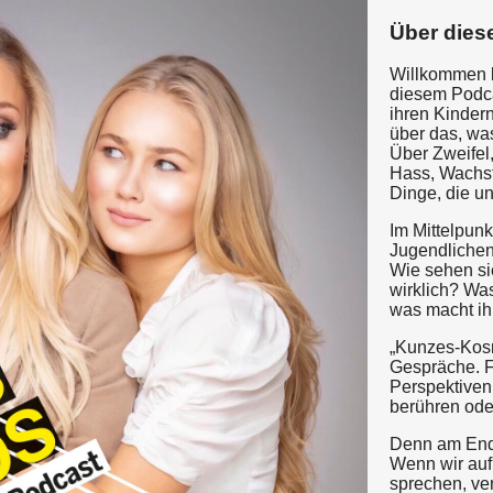
Über dies
Willkommen
diesem Podca
ihren Kinder
über das, wa
Über Zweifel,
Hass, Wachst
Dinge, die u
Im Mittelpun
Jugendliche
Wie sehen si
wirklich? Wa
was macht i
„Kunzes-Kosm
Gespräche. F
Perspektiven
berühren ode
Denn am Ende
Wenn wir auf
sprechen, ver