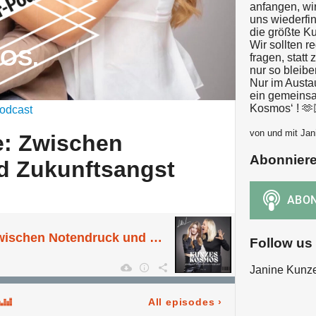
anfangen, wi
uns wiederfin
die größte Ku
Wir sollten re
OS.
fragen, statt 
nur so bleibe
Nur im Austa
ein gemeins
Kosmos‘ ! 🫶
odcast
von und mit Ja
e: Zwischen
Abonnier
d Zukunftsangst
Realtalk-Schule: Zwischen Notendruck und Zukunftsangst
Follow us
Janine Kunz
All episodes
›