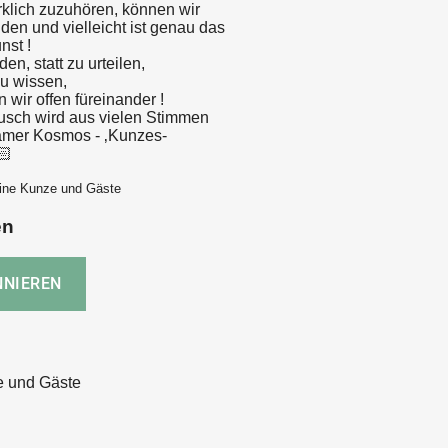
rklich zuzuhören, können wir
den und vielleicht ist genau das
nst !
den, statt zu urteilen,
zu wissen,
n wir offen füreinander !
usch wird aus vielen Stimmen
amer Kosmos - ‚Kunzes-
🏻
nine Kunze und Gäste
en
e und Gäste